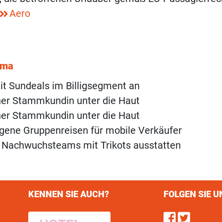
Aero
ema
mit Sundeals im Billigsegment an
ner Stammkundin unter die Haut
ner Stammkundin unter die Haut
igene Gruppenreisen für mobile Verkäufer
0 Nachwuchsteams mit Trikots ausstatten
KENNEN SIE AUCH?
FOLGEN SIE U
Find u
Follo