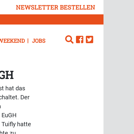
NEWSLETTER BESTELLEN
WEEKEND
JOBS
uGH
t hat das
haltet. Der
n
r EuGH
 Tuifly hatte
hte zu