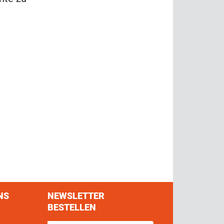
NS
NEWSLETTER
BESTELLEN
s on Facebook
w us on Twitter