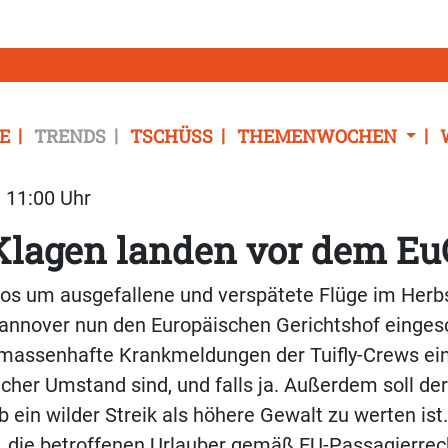
E
TRENDS
TSCHÜSS
THEMENWOCHEN
| 11:00 Uhr
-Klagen landen vor dem E
s um ausgefallene und verspätete Flüge im Herbs
annover nun den Europäischen Gerichtshof eingesc
b massenhafte Krankmeldungen der Tuifly-Crews ei
her Umstand sind, und falls ja. Außerdem soll de
 ein wilder Streik als höhere Gewalt zu werten ist.
, die betroffenen Urlauber gemäß EU-Passagierrec