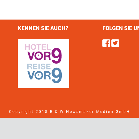
KENNEN SIE AUCH?
FOLGEN SIE U
Find u
Follo
Copyright 2018 B & W Newsmaker Medien GmbH