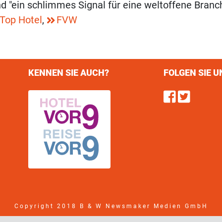
nd "ein schlimmes Signal für eine weltoffene Bran
Top Hotel
,
FVW
KENNEN SIE AUCH?
FOLGEN SIE U
Find u
Follo
Copyright 2018 B & W Newsmaker Medien GmbH