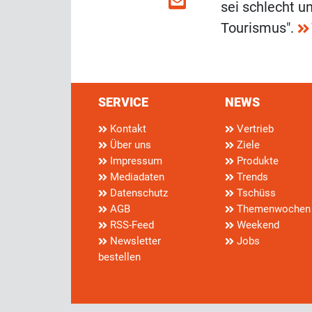
sei schlecht u
Tourismus".
SERVICE
NEWS
Kontakt
Vertrieb
Über uns
Ziele
Impressum
Produkte
Mediadaten
Trends
Datenschutz
Tschüss
AGB
Themenwochen
RSS-Feed
Weekend
Newsletter
Jobs
bestellen