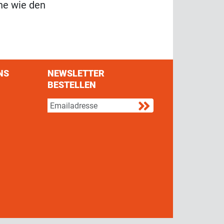
che wie den
NS
NEWSLETTER
BESTELLEN
s on Facebook
w us on Twitter