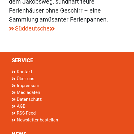
dem Jakobsweg, sündhaft teure
Ferienhäuser ohne Geschirr – eine
Sammlung amüsanter Ferienpannen.
Süddeutsche
SERVICE
Kontakt
Über uns
Impressum
Mediadaten
Datenschutz
AGB
RSS-Feed
Newsletter bestellen