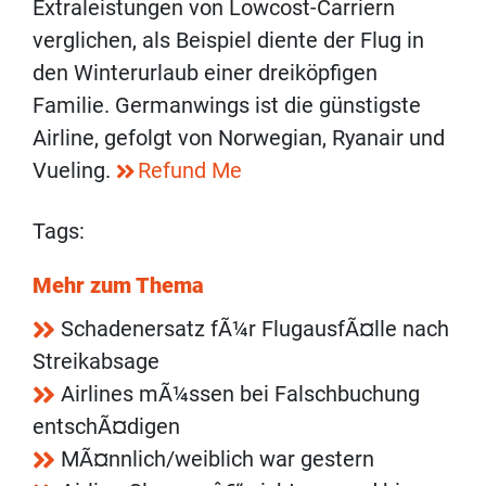
Extraleistungen von Lowcost-Carriern
verglichen, als Beispiel diente der Flug in
den Winterurlaub einer dreiköpfigen
Familie. Germanwings ist die günstigste
Airline, gefolgt von Norwegian, Ryanair und
Vueling.
Refund Me
Tags:
Mehr zum Thema
Schadenersatz fÃ¼r FlugausfÃ¤lle nach
Streikabsage
Airlines mÃ¼ssen bei Falschbuchung
entschÃ¤digen
MÃ¤nnlich/weiblich war gestern