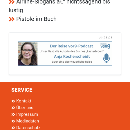
Airline-Slogans â€“ nichtssagend bis
lustig
Pistole im Buch
ANZEIGE
SERVICE
Kontakt
Über uns
Impressum
Mediadaten
Datenschutz