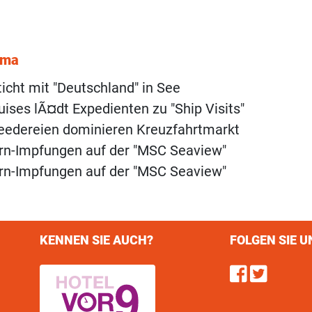
ema
ticht mit "Deutschland" in See
uises lÃ¤dt Expedienten zu "Ship Visits"
eedereien dominieren Kreuzfahrtmarkt
rn-Impfungen auf der "MSC Seaview"
rn-Impfungen auf der "MSC Seaview"
KENNEN SIE AUCH?
FOLGEN SIE U
Find u
Follo