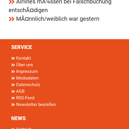
Airlines mÃ¼ssen bei Falschbuchung
entschÃ¤digen
MÃ¤nnlich/weiblich war gestern
SERVICE
Kontakt
Über uns
Impressum
Mediadaten
Datenschutz
AGB
RSS-Feed
Newsletter bestellen
NEWS