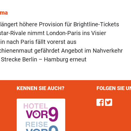
ema
längert höhere Provision für Brightline-Tickets
tar-Rivale nimmt London-Paris ins Visier
in nach Paris fällt vorerst aus
Schienenmaut gefährdet Angebot im Nahverkehr
 Strecke Berlin – Hamburg erneut
KENNEN SIE AUCH?
FOLGEN SIE U
Find u
Follo