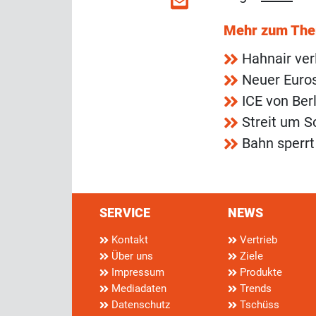
Mehr zum Th
Hahnair ver
Neuer Euros
ICE von Berl
Streit um 
Bahn sperrt
SERVICE
NEWS
Kontakt
Vertrieb
Über uns
Ziele
Impressum
Produkte
Mediadaten
Trends
Datenschutz
Tschüss