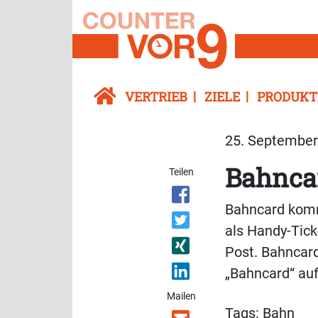
VERTRIEB
ZIELE
PRODUKT
25. September 
Bahnca
Teilen
Bahncard komm
als Handy-Tick
Post. Bahncar
„Bahncard“ au
Mailen
Tags:
Bahn