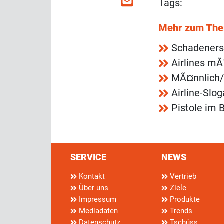
Tags:
Mehr zum Th
Schadeners
Airlines m
MÃ¤nnlich/
Airline-Slo
Pistole im 
SERVICE
NEWS
Kontakt
Vertrieb
Über uns
Ziele
Impressum
Produkte
Mediadaten
Trends
Datenschutz
Tschüss