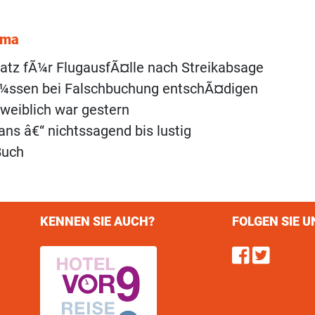
ema
atz fÃ¼r FlugausfÃ¤lle nach Streikabsage
Ã¼ssen bei Falschbuchung entschÃ¤digen
weiblich war gestern
gans â€“ nichtssagend bis lustig
Buch
KENNEN SIE AUCH?
FOLGEN SIE U
Find u
Follo