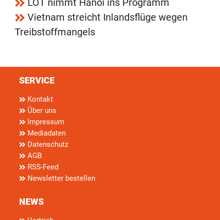
LOT nimmt Hanoi ins Programm
Vietnam streicht Inlandsflüge wegen
Treibstoffmangels
SERVICE
Kontakt
Über uns
Impressum
Mediadaten
Datenschutz
AGB
RSS-Feed
Newsletter bestellen
NEWS