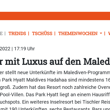
E
TRENDS
TSCHÜSS
THEMENWOCHEN
2022 | 17:19 Uhr
r mit Luxus auf den Male
er stellt neue Unterkünfte im Malediven-Programm
im Park Hyatt Maldives Hadahaa sind mindestens 1
groß. Zudem hat das Resort noch zahlreiche Overw
Pool-Villen. Das Park Hyatt liegt an einem Hausrif
uchspots. Ein weiteres Inselresort bei Tischler Rei
l mit 190 Unterkünften, sechs Restaurants, Bars un