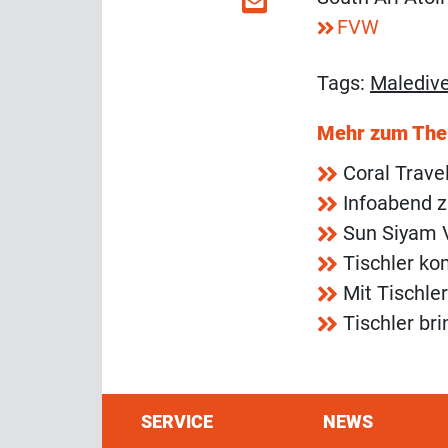
FVW
Tags:
Malediv
Mehr zum Th
Coral Trave
Infoabend z
Sun Siyam V
Tischler ko
Mit Tischle
Tischler br
SERVICE
NEWS