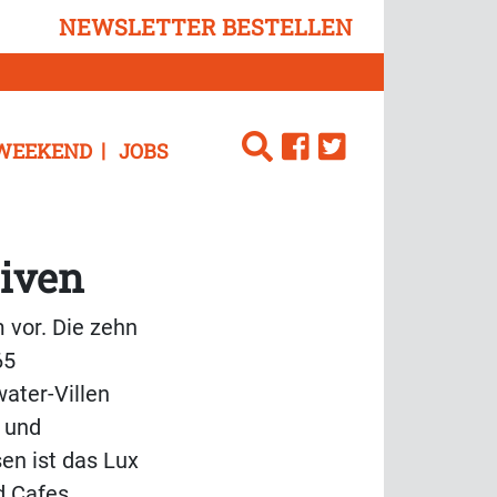
NEWSLETTER BESTELLEN
WEEKEND
JOBS
diven
 vor. Die zehn
65
ater-Villen
f und
sen ist das Lux
d Cafes.