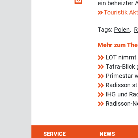
ein beheizter 
Touristik Akt
Tags:
Polen
,
R
Mehr zum Th
LOT nimmt 
Tatra-Blick
Primestar w
Radisson s
IHG und Rad
Radisson-N
SERVICE
NEWS