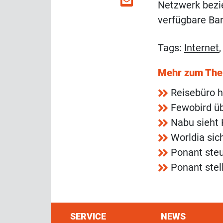
Netzwerk bezie
verfügbare Ba
Tags:
Internet
Mehr zum Th
Reisebüro h
Fewobird ü
Nabu sieht 
Worldia sic
Ponant steu
Ponant ste
SERVICE
NEWS