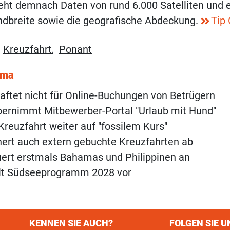
ht demnach Daten von rund 6.000 Satelliten und e
ndbreite sowie die geografische Abdeckung.
Tip 
,
Kreuzfahrt
,
Ponant
ema
aftet nicht für Online-Buchungen von Betrügern
bernimmt Mitbewerber-Portal "Urlaub mit Hund"
Kreuzfahrt weiter auf "fossilem Kurs"
hert auch extern gebuchte Kreuzfahrten ab
ert erstmals Bahamas und Philippinen an
llt Südseeprogramm 2028 vor
KENNEN SIE AUCH?
FOLGEN SIE U