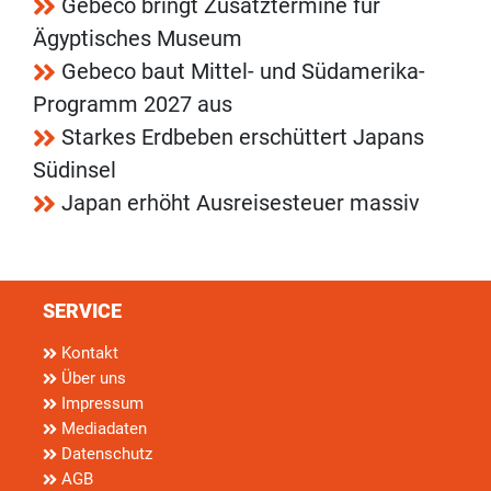
Gebeco bringt Zusatztermine für
Ägyptisches Museum
Gebeco baut Mittel- und Südamerika-
Programm 2027 aus
Starkes Erdbeben erschüttert Japans
Südinsel
Japan erhöht Ausreisesteuer massiv
SERVICE
Kontakt
Über uns
Impressum
Mediadaten
Datenschutz
AGB