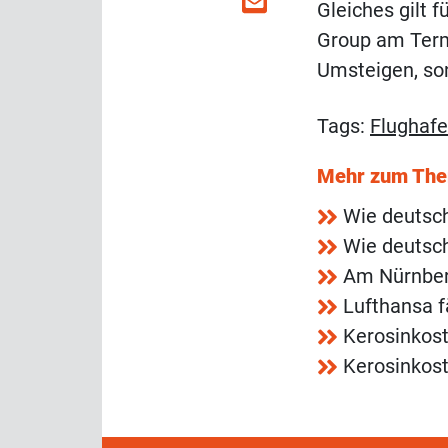
Gleiches gilt f
Group am Termi
Umsteigen, so
Tags:
Flughaf
Mehr zum Th
Wie deutsc
Wie deutsc
Am Nürnberg
Lufthansa f
Kerosinkos
Kerosinkos