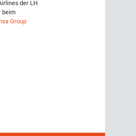
Airlines der LH
r beim
nsa Group