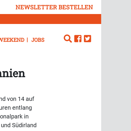
NEWSLETTER BESTELLEN
WEEKEND
JOBS
nnien
and von 14 auf
uren entlang
onalpark in
 und Südirland