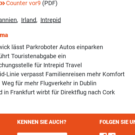
Counter vor9
(PDF)
annien
,
Irland
,
Intrepid
ema
wick lässt Parkroboter Autos einparken
ührt Touristenabgabe ein
chungsstelle für Intrepid Travel
id-Linie verpasst Familienreisen mehr Komfort
t Weg für mehr Flugverkehr in Dublin
 in Frankfurt wirbt für Direktflug nach Cork
KENNEN SIE AUCH?
FOLGEN SIE U