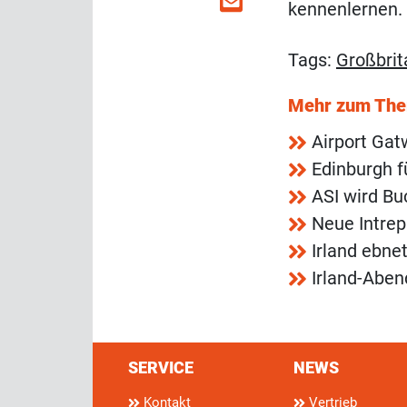
kennenlernen.
Tags:
Großbrit
Mehr zum Th
Airport Gat
Edinburgh f
ASI wird Bu
Neue Intrep
Irland ebne
Irland-Abend
SERVICE
NEWS
Kontakt
Vertrieb