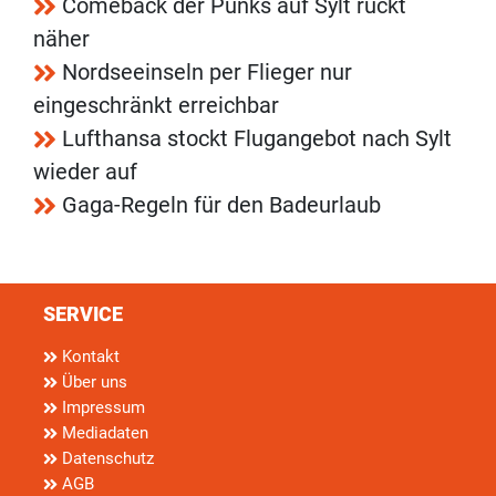
Comeback der Punks auf Sylt rückt
näher
Nordseeinseln per Flieger nur
eingeschränkt erreichbar
Lufthansa stockt Flugangebot nach Sylt
wieder auf
Gaga-Regeln für den Badeurlaub
SERVICE
Kontakt
Über uns
Impressum
Mediadaten
Datenschutz
AGB