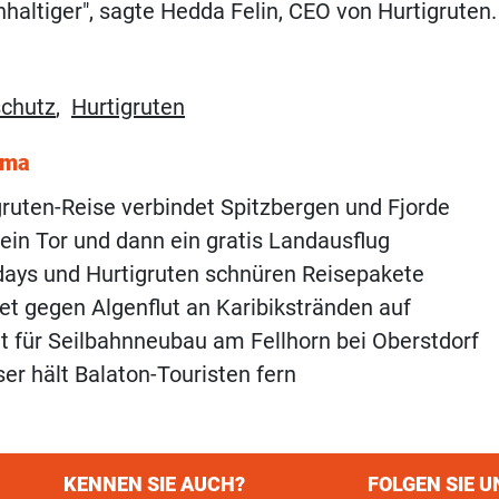
haltiger", sagte Hedda Felin, CEO von Hurtigruten
chutz
,
Hurtigruten
ema
ruten-Reise verbindet Spitzbergen und Fjorde
 ein Tor und dann ein gratis Landausflug
days und Hurtigruten schnüren Reisepakete
et gegen Algenflut an Karibikstränden auf
t für Seilbahnneubau am Fellhorn bei Oberstdorf
er hält Balaton-Touristen fern
KENNEN SIE AUCH?
FOLGEN SIE U