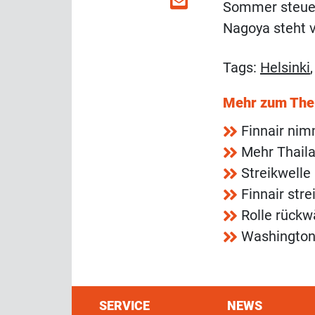
Sommer steuert
Nagoya steht 
Tags:
Helsinki
Mehr zum Th
Finnair nim
Mehr Thaila
Streikwelle
Finnair str
Rolle rückwä
Washington
SERVICE
NEWS