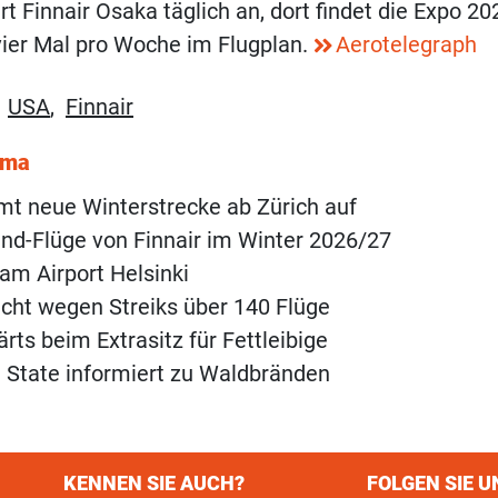
 Finnair Osaka täglich an, dort findet die Expo 202
vier Mal pro Woche im Flugplan.
Aerotelegraph
,
USA
,
Finnair
ema
mt neue Winterstrecke ab Zürich auf
nd-Flüge von Finnair im Winter 2026/27
 am Airport Helsinki
eicht wegen Streiks über 140 Flüge
rts beim Extrasitz für Fettleibige
 State informiert zu Waldbränden
KENNEN SIE AUCH?
FOLGEN SIE U