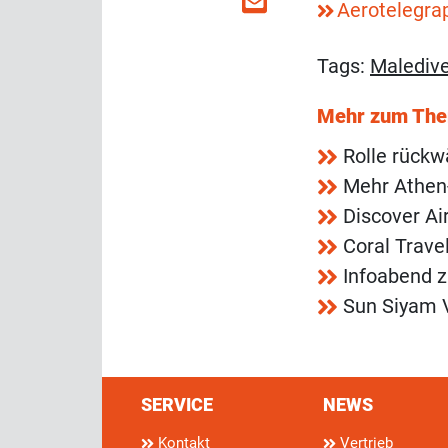
Aerotelegra
Tags:
Malediv
Mehr zum Th
Rolle rückwä
Mehr Athen
Discover Ai
Coral Trave
Infoabend z
Sun Siyam V
SERVICE
NEWS
Kontakt
Vertrieb