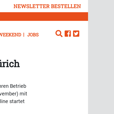
NEWSLETTER BESTELLEN
WEEKEND
JOBS
rich
hren Betrieb
vember) mit
ine startet