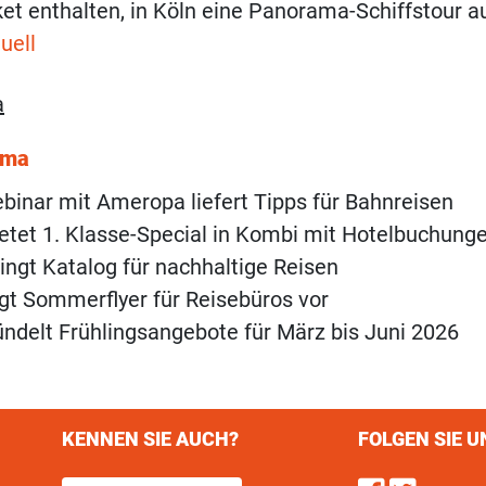
et enthalten, in Köln eine Panorama-Schiffstour a
uell
a
ema
inar mit Ameropa liefert Tipps für Bahnreisen
tet 1. Klasse-Special in Kombi mit Hotelbuchung
ngt Katalog für nachhaltige Reisen
t Sommerflyer für Reisebüros vor
delt Frühlingsangebote für März bis Juni 2026
KENNEN SIE AUCH?
FOLGEN SIE U