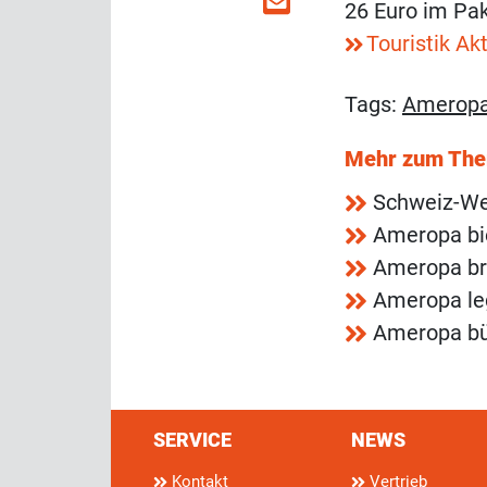
26 Euro im Pak
Touristik Akt
Tags:
Amerop
Mehr zum Th
Schweiz-Web
Ameropa bie
Ameropa bri
Ameropa leg
Ameropa bün
SERVICE
NEWS
Kontakt
Vertrieb